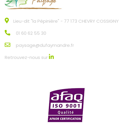
Lieu-dit "la Pépinière" - 77 173 CHEVRY COSSIGNY
01 60 62 55 30
paysage@dufaymandre.fr
Retrouvez-nous sur