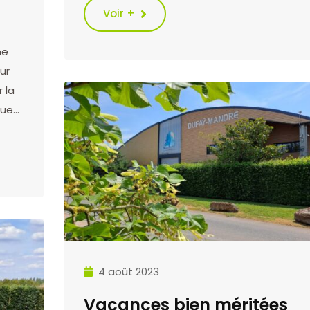
Voir +
he
ur
 la
que…
4 août 2023
Vacances bien méritées