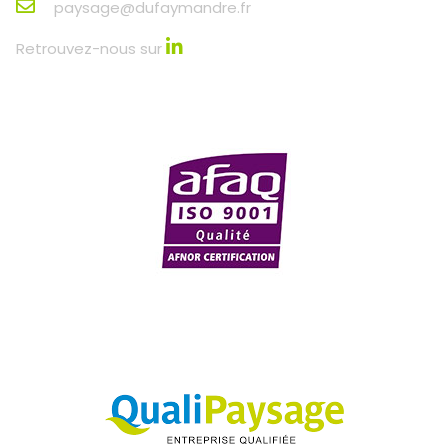
paysage@dufaymandre.fr
Retrouvez-nous sur