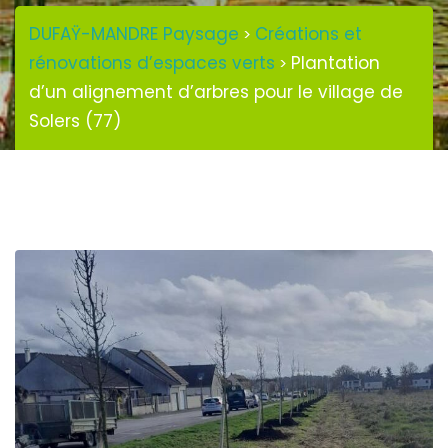
DUFAŸ-MANDRE Paysage
Créations et
>
rénovations d’espaces verts
Plantation
>
d’un alignement d’arbres pour le village de
Solers (77)