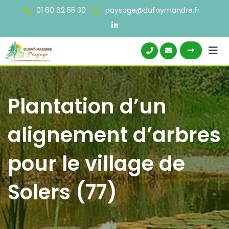
Skip
01 60 62 55 30
paysage@dufaymandre.fr
to
content
Plantation d’un
alignement d’arbres
pour le village de
Solers (77)