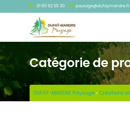
Skip
01 60 62 55 30
paysage@dufaymandre.fr
to
content
Catégorie de pro
DUFAŸ-MANDRE Paysage
Créations e
>