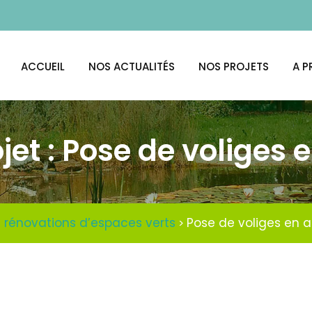
ACCUEIL
NOS ACTUALITÉS
NOS PROJETS
A P
jet :
Pose de voliges e
t rénovations d’espaces verts
Pose de voliges en a
>