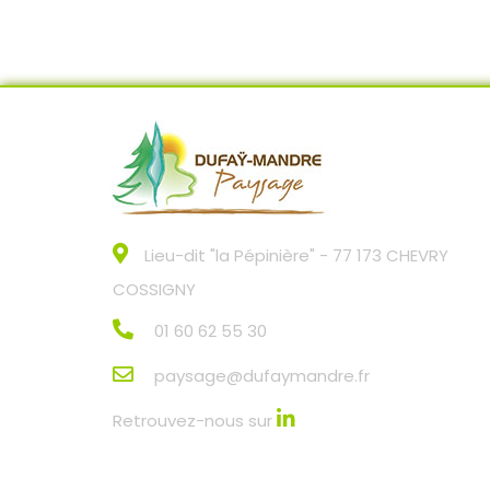
Lieu-dit "la Pépinière" - 77 173 CHEVRY
COSSIGNY
01 60 62 55 30
paysage@dufaymandre.fr
Retrouvez-nous sur